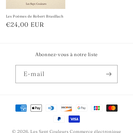
Les Poèmes de Robert Brasillach
Prix
€24,00 EUR
habituel
Abonnez-vous à notre liste
E-mail
Moyens
de
paiement
© 2026,
Les Sept Couleurs
Commerce électronique